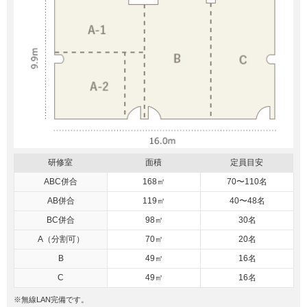
研修室
面積
定員目安
ABC併合
168㎡
70〜110名
AB併合
119㎡
40〜48名
BC併合
98㎡
30名
A（分割可）
70㎡
20名
B
49㎡
16名
C
49㎡
16名
※無線LAN完備です。