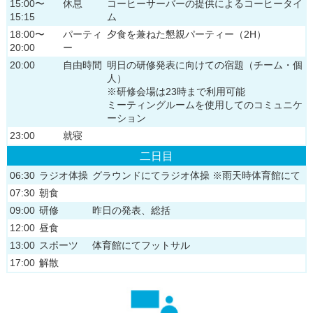
15:00〜
休息
コーヒーサーバーの提供によるコーヒータイ
15:15
ム
18:00〜
パーティ
夕食を兼ねた懇親パーティー（2H）
20:00
ー
20:00
自由時間
明日の研修発表に向けての宿題（チーム・個
人）
※研修会場は23時まで利用可能
ミーティングルームを使用してのコミュニケ
ーション
23:00
就寝
二日目
06:30
ラジオ体操
グラウンドにてラジオ体操 ※雨天時体育館にて
07:30
朝食
09:00
研修
昨日の発表、総括
12:00
昼食
13:00
スポーツ
体育館にてフットサル
17:00
解散