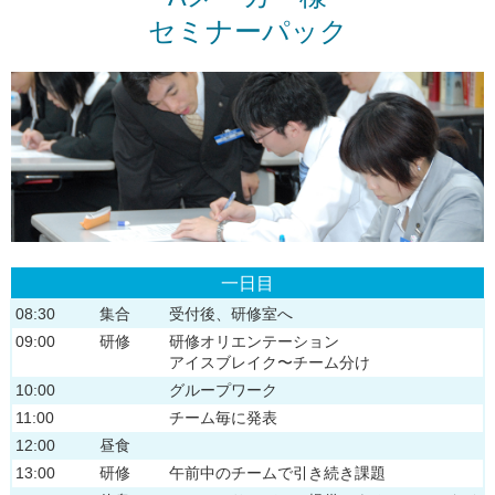
セミナーパック
一日目
08:30
集合
受付後、研修室へ
09:00
研修
研修オリエンテーション
アイスブレイク〜チーム分け
10:00
グループワーク
11:00
チーム毎に発表
12:00
昼食
13:00
研修
午前中のチームで引き続き課題